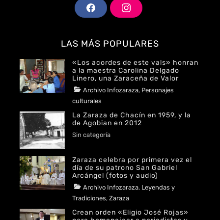
F
I
A
N
C
S
E
T
LAS MÁS POPULARES
B
A
O
G
«Los acordes de este vals» honran
O
R
a la maestra Carolina Delgado
K
A
Linero, una Zaraceña de Valor
M
Categories
Archivo Infozaraza
,
Personajes
Tags
Author
culturales
POSTED
2024
Redaccion
La Zaraza de Chacín en 1959, y la
ON
MAYO
Infozaraza
de Agobian en 2012
27,
Author
Categories
Sin categoría
2024
POSTED
Jorge
ON
ABRIL
Agobian
Zaraza celebra por primera vez el
4,
día de su patrono San Gabriel
2024
Arcángel (fotos y audio)
Categories
Archivo Infozaraza
,
Leyendas y
Tags
Author
Tradiciones
,
Zaraza
POSTED
2023
Ana
Crean orden «Eligio José Rojas»
ON
SEPTIEMBRE
Silvia