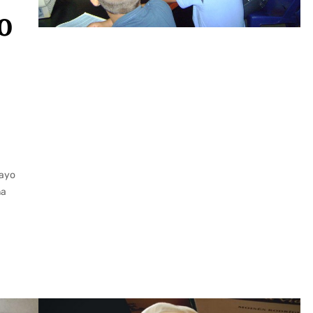
o
mayo
na