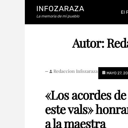
INFOZARAZA
El 
La memoria de mi pueblo
Autor:
Red
Redaccion Infozaraza
—
MAYO 27, 2
«Los acordes de
este vals» honra
a la maestra