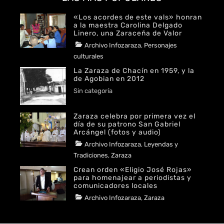
B
A
O
G
«Los acordes de este vals» honran
O
R
a la maestra Carolina Delgado
K
A
Linero, una Zaraceña de Valor
M
Categories
Archivo Infozaraza
,
Personajes
Tags
Author
culturales
POSTED
2024
Redaccion
La Zaraza de Chacín en 1959, y la
ON
MAYO
Infozaraza
de Agobian en 2012
27,
Author
Categories
Sin categoría
2024
POSTED
Jorge
ON
ABRIL
Agobian
Zaraza celebra por primera vez el
4,
día de su patrono San Gabriel
2024
Arcángel (fotos y audio)
Categories
Archivo Infozaraza
,
Leyendas y
Tags
Author
Tradiciones
,
Zaraza
POSTED
2023
Ana
Crean orden «Eligio José Rojas»
ON
SEPTIEMBRE
Silvia
para homenajear a periodistas y
30,
comunicadores locales
Barrios
2023
Tags
Author
Categories
Archivo Infozaraza
,
Zaraza
POSTED
2023
Redaccion
ON
JULIO
Infozaraza